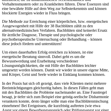
Verhaltensmustern oder zu Krankheiten führen. Diese Essenzen sind
eine bewährte Hilfe auf dem Weg zur Selbsterkenntnis und können
blockierte Energien wieder in Fluss bringen.
Die Methode zur Erreichung einer körperlichen, bzw. energetischen
Ausgewogenheit mit Hilfe der 38 Bachblüten zählt zu den
alternativmedizinischen Verfahren. Bachblüten sind keinerlei Ersatz
für ärztliche Diagnose, Therapie und psychologische oder
psychotherapeutische Untersuchung oder Behandlung – können
diese jedoch fördern und unterstützen!
Um einen dauerhaften Erfolg erreichen zu können, ist eine
energetische Beratung sinnvoll. Dabei geht es um die
Bewusstwerdung und Erarbeitung verschiedener
Lösungsmöglichkeiten, die mit Hilfe der Bachblüten leichter
umgesetzt werden können. Damit wir wieder in unsere eigene Mitte,
und Körper, Geist und Seele wieder in Einklang kommen können.
In der Praxis hat sich oft gezeigt, dass viele Klienten meist mehrere
Beeinträchtigungen gleichzeitig haben. In diesen Fällen geht man
mit den Bachblüten die Probleme nacheinander an. Eine Faustregel
besagt, je tiefer sich zum Beispiel eine geistig-seelische Disharmonie
verankern konnte, desto länger sollte man eine Bachblütenmischung
einnehmen! Bei Ereignissen, die kurzfristig auftreten (wie etwa
Angst vor einem Bewerbungsgespräch oder Prüfungsangst vor einer